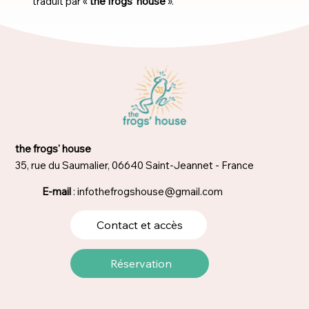
traduit par «
the frogs’ house
».
the frogs' house
35, rue du Saumalier, 06640 Saint-Jeannet - France
E-mail
:
infothefrogshouse@gmail.com
Contact et accès
Réservation