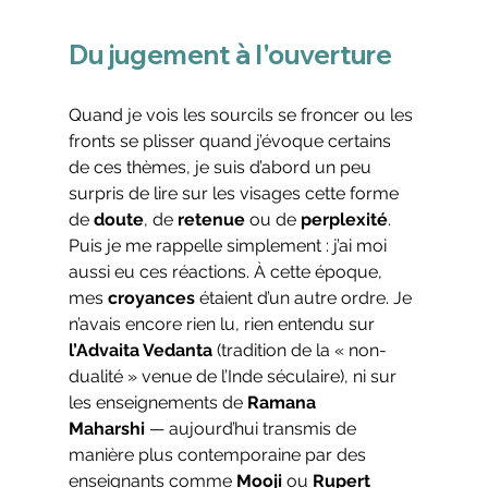
Du jugement à l'ouverture
Quand je vois les sourcils se froncer ou les 
fronts se plisser quand j’évoque certains 
de ces thèmes, je suis d’abord un peu 
surpris de lire sur les visages cette forme 
de 
doute
, de 
retenue
 ou de 
perplexité
. 
Puis je me rappelle simplement : j’ai moi 
aussi eu ces réactions. À cette époque, 
mes 
croyances
 étaient d’un autre ordre. Je 
n’avais encore rien lu, rien entendu sur 
l’Advaita Vedanta
 (tradition de la « non-
dualité » venue de l’Inde séculaire), ni sur 
les enseignements de 
Ramana 
Maharshi
 — aujourd’hui transmis de 
manière plus contemporaine par des 
enseignants comme 
Mooji
 ou 
Rupert 