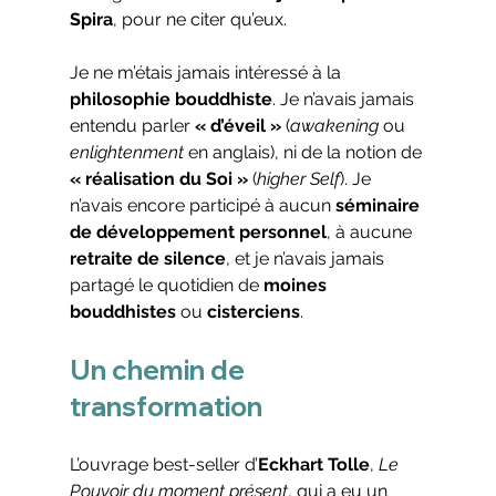
Spira
, pour ne citer qu’eux.
Je ne m’étais jamais intéressé à la 
philosophie bouddhiste
. Je n’avais jamais 
entendu parler 
« d’éveil »
 (
awakening
 ou 
enlightenment
 en anglais), ni de la notion de 
« réalisation du Soi »
 (
higher Self
). Je 
n’avais encore participé à aucun 
séminaire 
de développement personnel
, à aucune 
retraite de silence
, et je n’avais jamais 
partagé le quotidien de 
moines 
bouddhistes
 ou 
cisterciens
.
Un chemin de 
transformation
L’ouvrage best-seller d’
Eckhart Tolle
, 
Le 
Pouvoir du moment présent
, qui a eu un 