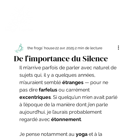
the frogs' house
22 avr. 2025
2 min de lecture
De l’importance du Silence
Il m’arrive parfois de parler avec naturel de 
sujets qui, il y a quelques années, 
m’auraient semblé 
étranges
 — pour ne 
pas dire 
farfelus
 ou carrément 
excentriques
. Si quelqu’un m’en avait parlé 
à l’époque de la manière dont j’en parle 
aujourd’hui, je l’aurais probablement 
regardé avec 
étonnement
.
Je pense notamment au 
yoga
 et à la 