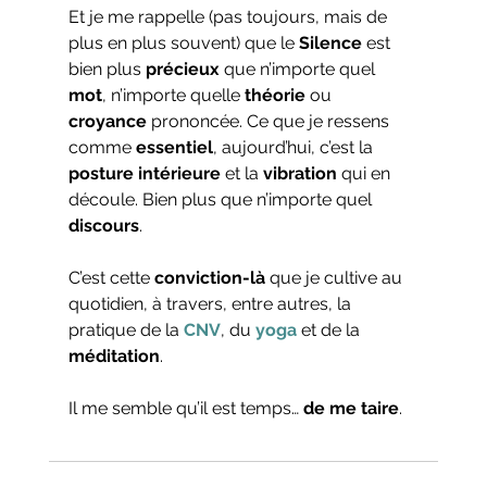
Et je me rappelle (pas toujours, mais de 
plus en plus souvent) que le 
Silence
 est 
bien plus 
précieux
 que n’importe quel 
mot
, n’importe quelle 
théorie
 ou 
croyance
 prononcée. Ce que je ressens 
comme 
essentiel
, aujourd’hui, c’est la 
posture intérieure
 et la 
vibration
 qui en 
découle. Bien plus que n’importe quel 
discours
.
C’est cette 
conviction-là
 que je cultive au 
quotidien, à travers, entre autres, la 
pratique de la 
CNV
, du 
yoga
 et de la 
méditation
.
Il me semble qu’il est temps… 
de me taire
.