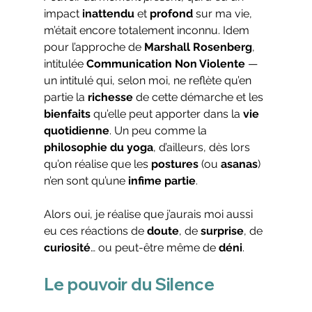
impact 
inattendu
 et 
profond
 sur ma vie, 
m’était encore totalement inconnu. Idem 
pour l’approche de 
Marshall Rosenberg
, 
intitulée 
Communication Non Violente
 — 
un intitulé qui, selon moi, ne reflète qu’en 
partie la 
richesse
 de cette démarche et les 
bienfaits
 qu’elle peut apporter dans la 
vie 
quotidienne
. Un peu comme la 
philosophie du yoga
, d’ailleurs, dès lors 
qu’on réalise que les 
postures
 (ou 
asanas
) 
n’en sont qu’une 
infime partie
.
Alors oui, je réalise que j’aurais moi aussi 
eu ces réactions de 
doute
, de 
surprise
, de 
curiosité
… ou peut-être même de 
déni
.
Le pouvoir du Silence